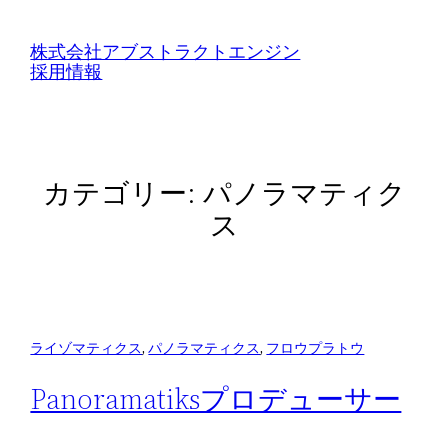
内
容
株式会社アブストラクトエンジン
採用情報
を
ス
キ
ッ
カテゴリー:
パノラマティク
プ
ス
ライゾマティクス
, 
パノラマティクス
, 
フロウプラトウ
Panoramatiksプロデューサー