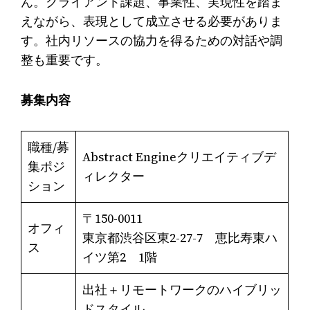
ん。クライアント課題、事業性、実現性を踏ま
えながら、表現として成立させる必要がありま
す。社内リソースの協力を得るための対話や調
整も重要です。
募集内容
職種/募
Abstract Engineクリエイティブデ
集ポジ
ィレクター
ション
〒150-0011
オフィ
東京都渋谷区東2-27-7 恵比寿東ハ
ス
イツ第2 1階
出社＋リモートワークのハイブリッ
ドスタイル