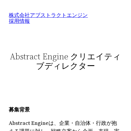
内
容
株式会社アブストラクトエンジン
採用情報
を
ス
キ
ッ
Abstract Engine クリエイティ
プ
ブディレクター
募集背景
Abstract Engineは、企業・自治体・行政が抱